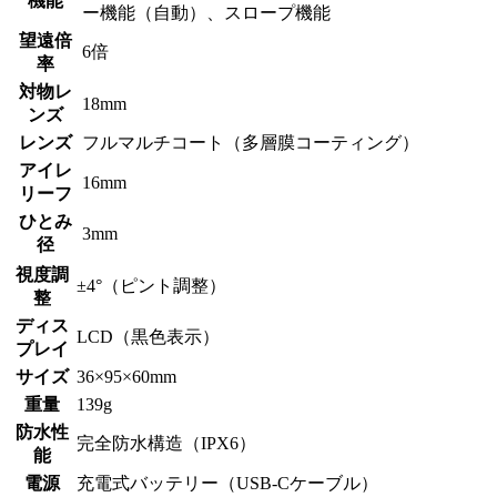
機能
ー機能（自動）、スロープ機能
望遠倍
6倍
率
対物レ
18mm
ンズ
レンズ
フルマルチコート（多層膜コーティング）
アイレ
16mm
リーフ
ひとみ
3mm
径
視度調
±4°（ピント調整）
整
ディス
LCD（黒色表示）
プレイ
サイズ
36×95×60mm
重量
139g
防水性
完全防水構造（IPX6）
能
電源
充電式バッテリー（USB-Cケーブル）