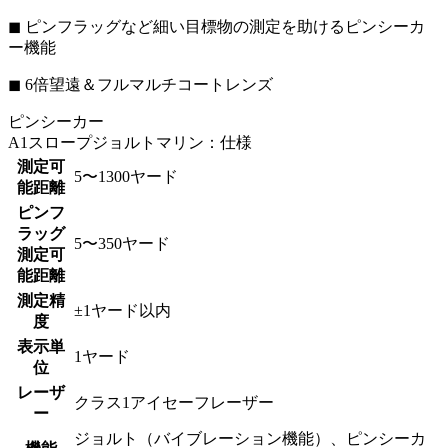
◼︎ ピンフラッグなど細い目標物の測定を助けるピンシーカ
ー機能
◼︎ 6倍望遠＆フルマルチコートレンズ
ピンシーカー
A1スロープジョルトマリン：仕様
測定可
5〜1300ヤード
能距離
ピンフ
ラッグ
5〜350ヤード
測定可
能距離
測定精
±1ヤード以内
度
表示単
1ヤード
位
レーザ
クラス1アイセーフレーザー
ー
ジョルト（バイブレーション機能）、ピンシーカ