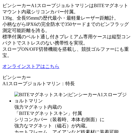
ピンシーカーA1スロープジョルトマリンは
BITEマグネット
マウント内蔵シリコンカバー付属。
139g、全長95mmの歴代最小・
最軽量レーザー距離計。
小柄ながらIPX6の完全防水で350ヤードまでの
ピンフラッグ
測定可能距離を誇る。
標準付属のベルト通し付き
プレミアム専用ケースは
縦型コン
パクトでストレスのない携帯性を実現。
スロープON/OFF切替機能を搭載し、
競技ゴルファーにも重
宝。
オンラインストアはこちら
ピンシーカー
A1スロープジョルトマリン：特長
強力マグネット内蔵の
「BITEマグネットスキン」付属
シリコンカバー（装着時、本体右側面）に
強力なマグネット（磁石）が内蔵。
カートフレーム、アイアンなど鉄素材に装着可能。