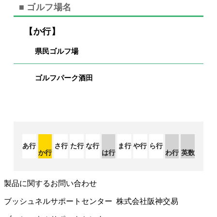
■ ゴルフ場名
【か行】
県民ゴルフ場
ゴルフパーク酒田
あ行
さ行
た行
な行
ま行
や行
ら行
か行
は行
わ行
英数
製品に関するお問い合わせ
ブッシュネルサポートセンター 株式会社阪神交易