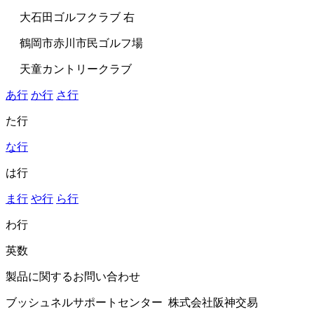
大石田ゴルフクラブ 右
鶴岡市赤川市民ゴルフ場
天童カントリークラブ
あ行
か行
さ行
た行
な行
は行
ま行
や行
ら行
わ行
英数
製品に関するお問い合わせ
ブッシュネルサポートセンター 株式会社阪神交易