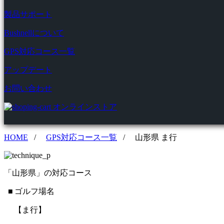
製品サポート
Bushnellについて
GPS対応コース一覧
アップデート
お問い合わせ
オンラインストア
HOME
/
GPS対応コース一覧
/
山形県 ま行
「山形県」の対応コース
■ ゴルフ場名
【ま行】